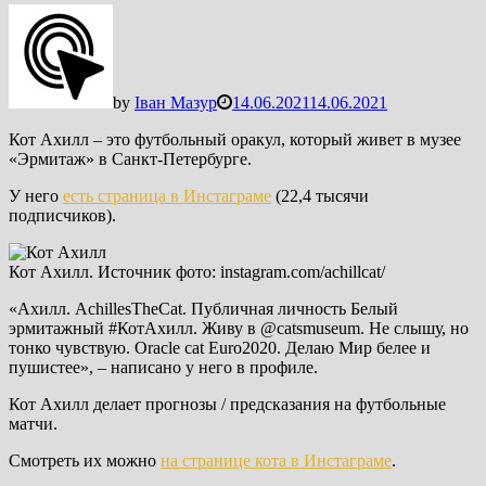
by
Іван Мазур
14.06.2021
14.06.2021
Кот Ахилл – это футбольный оракул, который живет в музее
«Эрмитаж» в Санкт-Петербурге.
У него
есть страница в Инстаграме
(22,4 тысячи
подписчиков).
Кот Ахилл. Источник фото: instagram.com/achillcat/
«Ахилл. AchillesTheCat. Публичная личность Белый
эрмитажный #КотАхилл. Живу в @catsmuseum. Не слышу, но
тонко чувствую. Oracle cat Euro2020. Делаю Мир белее и
пушистее», – написано у него в профиле.
Кот Ахилл делает прогнозы / предсказания на футбольные
матчи.
Смотреть их можно
на странице кота в Инстаграме
.