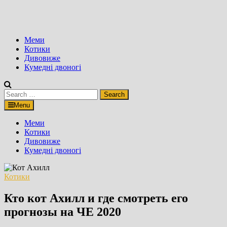
Меми
Котики
Дивовиже
Кумедні двоногі
Search
for:
Menu
Меми
Котики
Дивовиже
Кумедні двоногі
Котики
Кто кот Ахилл и где смотреть его
прогнозы на ЧЕ 2020