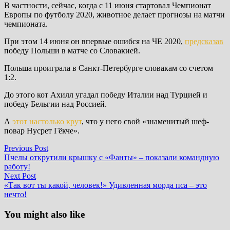
В частности, сейчас, когда с 11 июня стартовал Чемпионат
Европы по футболу 2020, животное делает прогнозы на матчи
чемпионата.
При этом 14 июня он впервые ошибся на ЧЕ 2020,
предсказав
победу Польши в матче со Словакией.
Польша проиграла в Санкт-Петербурге словакам со счетом
1:2.
До этого кот Ахилл угадал победу Италии над Турцией и
победу Бельгии над Россией.
А
этот настолько крут
, что у него свой «знаменитый шеф-
повар Нусрет Гёкче».
Post
Previous
Previous Post
post:
Пчелы открутили крышку с «Фанты» – показали командную
navigation
работу!
Next
Next Post
post:
«Так вот ты какой, человек!» Удивленная морда пса – это
нечто!
You might also like