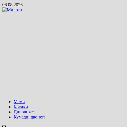
Skip
06.08.2026
to
content
Меми
Котики
Дивовиже
Кумедні двоногі