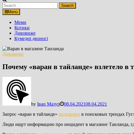
Search
for:
Menu
Меми
Котики
Дивовиже
Кумедні двоногі
Дивовиже
Почему «варан в тайланде» взлетело в 
by
Іван Мазур
08.04.2021
08.04.2021
Запрос «варан в тайланде»
подскочил
в поисковых трендах Гугл
Люди ищут информацию про инцидент в магазине Таиланда, где