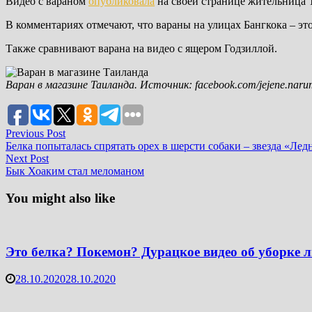
Видео с вараном
опубликовала
на своей странице жительница Та
В комментариях отмечают, что вараны на улицах Бангкока – эт
Также сравнивают варана на видео с ящером Годзиллой.
Варан в магазине Таиланда. Источник: facebook.com/jejene.nar
Post
Previous
Previous Post
post:
Белка попыталась спрятать орех в шерсти собаки – звезда «Ле
navigation
Next
Next Post
post:
Бык Хоаким стал меломаном
You might also like
Это белка? Покемон? Дурацкое видео об уборке л
28.10.2020
28.10.2020