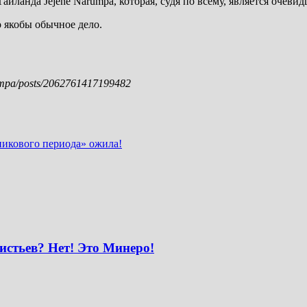
иланда Jejene Narumpa, которая, судя по всему, является очеви
о якобы обычное дело.
umpa/posts/2062761417199482
дникового периода» ожила!
истьев? Нет! Это Минеро!