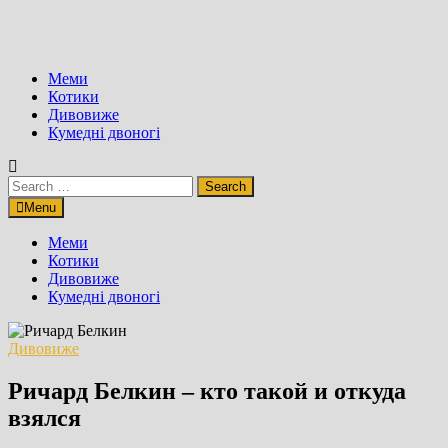
Меми
Котики
Дивовиже
Кумедні двоногі
Search
for:
Menu
Меми
Котики
Дивовиже
Кумедні двоногі
Дивовиже
Ричард Белкин – кто такой и откуда
взялся