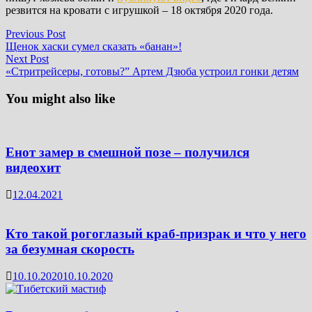
резвится на кровати с игрушкой – 18 октября 2020 года.
Post
Previous
Previous Post
post:
Щенок хаски сумел сказать «банан»!
navigation
Next
Next Post
post:
«Стритрейсеры, готовы?” Артем Дзюба устроил гонки детям
You might also like
Енот замер в смешной позе – получился
видеохит
12.04.2021
Кто такой рогоглазый краб-призрак и что у него
за безумная скорость
10.10.2020
10.10.2020