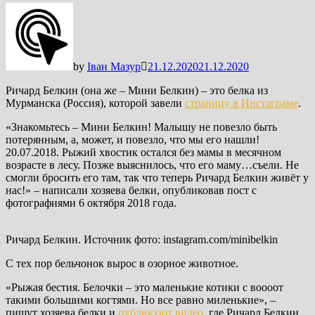
by
Іван Мазур
21.12.2020
21.12.2020
Ричард Белкин (она же – Мини Белкин) – это белка из
Мурманска (Россия), которой завели
страницу в Инстаграме
.
«Знакомьтесь – Мини Белкин! Малышу не повезло быть
потерянным, а, может, и повезло, что мы его нашли!
20.07.2018. Рыжий хвостик остался без мамы в месячном
возрасте в лесу. Позже выяснилось, что его маму…съели. Не
смогли бросить его там, так что теперь Ричард Белкин живёт у
нас!» – написали хозяева белки, опубликовав пост с
фотографиями 6 октября 2018 года.
Ричард Белкин. Источник фото: instagram.com/minibelkin
С тех пор бельчонок вырос в озорное животное.
«Рыжая бестия. Белочки – это маленькие котики с воооот
такими большими когтями. Но все равно миленькие», –
пишут хозяева белки и
публикуют видео
, где Ричард Белкин