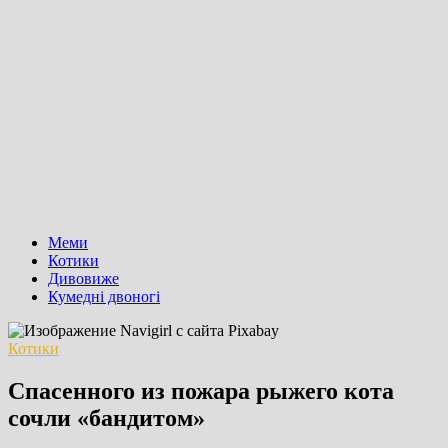
Меми
Котики
Дивовиже
Кумедні двоногі
Котики
Спасенного из пожара рыжего кота
сочли «бандитом»