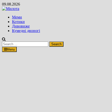
Skip
09.08.2026
to
content
Меми
Котики
Дивовиже
Кумедні двоногі
Search
for:
Menu