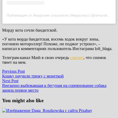
Публикация от Амурские спасатели (Амурспас) (@amurskiespasateli)
Морду кота сочли бандитской.
«У кота морда бандитская, восемь ходок вокруг зоны,
погоняло мотороллер! Похоже, он поджог устроил», –
написал в комментариях пользователь Инстаграма loft_blaga.
Телеграм-канал Mash в свою очередь
считает
, что снимок
тянет на мем.
Post
Previous
Previous Post
post:
Кошку научили трюку с монеткой
navigation
Next
Next Post
post:
Внезапно выбежавшая к бегунам на соревнование собака
заняла первое место
You might also like